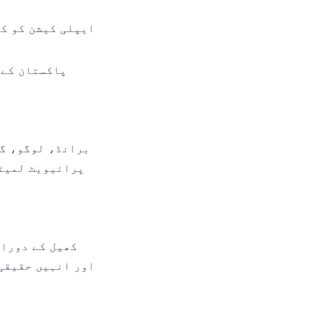
ایپلی کیشن کو کس
پاکستان کے 
پرائیویٹ لمیٹڈ
کھیل کے دوران
اور انہیں حقیقی 