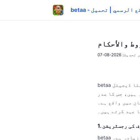
ط والأحكام
حديث: 2026-08-07
betaa میں خوش آمدید۔ یہ شرائط و ضوابط (معاہدہ) آپ (صارف) اور بیٹا ڈیجیٹل
ہیں، جس کا صدر
لیکیشن یا ویب سائٹ استعمال کرنے سے، آپ
ا عہد کرتے ہیں۔
رف کی رجسٹریشن
betaa کی خدمات صرف ان افراد کے لیے دستیاب ہیں جن کی عمر 18 سال یا اس سے زیادہ ہے۔