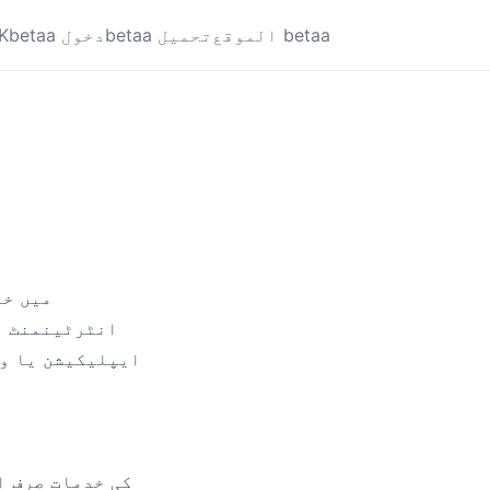
الموقع betaa
betaa تحميل
betaa دخول
K
انٹرٹینمنٹ پ