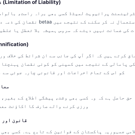
6. ذمہ داری کی حد (Limitation of Liability)
رٹینمنٹ پرائیویٹ لمیٹڈ کسی بھی براہ راست، بالواس
نقصان کی ذمہ دار نہیں ہوگی جو betaa کے 
ت کی ضمانت نہیں دیتے کہ سروس ہمیشہ بلا تعطل یا غلطی
7. معاوضہ (cation
اق کرتے ہیں کہ اگر آپ کی جانب سے ان شرائط کی خلاف ور
کی پامالی کے نتیجے میں کمپنی کو کوئی نقصان پہنچتا 
کو اس کے تمام اخراجات اور قانونی چارہ جوئی سے 
8. م
حق حاصل ہے کہ وہ کسی بھی وقت، پیشگی اطلاع کے بغیر، ا
ورزی کرنے والے صارف کا اکاؤنٹ معط
9. قانون اور
امی جمہوریہ پاکستان کے قوانین کے تابع ہے۔ کسی بھی 