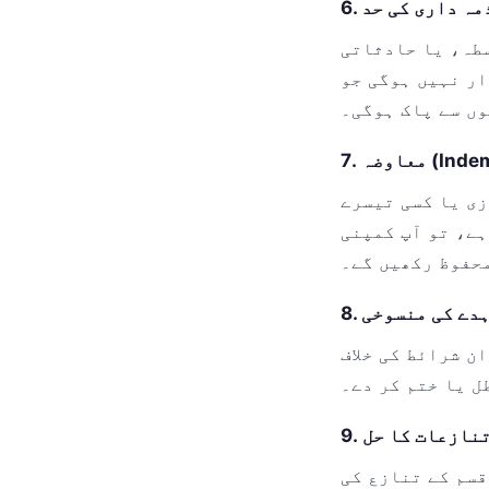
طہ، یا حادثاتی
استعمال یا استعمال نہ کر سکنے کے نتیجے میں
وں سے پاک ہوگی۔
Indemnifi)
زی یا کسی تیسرے
ہے، تو آپ کمپنی
محفوظ رکھیں گے۔
عاہدے کی منسوخی
ن شرائط کی خلاف
ل یا ختم کر دے۔
 تنازعات کا حل
قسم کے تنازع کی