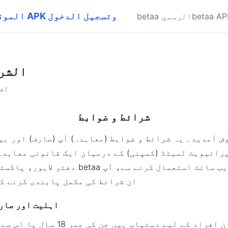
betaa - الموقع الرسمي | تحميل APK وتسجيل الدخول
betaa AP
betaa الرسمي
الشرو
آخر ت
شرائط و ضوابط
رائیویٹ لمیٹڈ (کمپنی) کے درمیان ایک قانونی معاہدہ 
دفتر لاہور، پاکستان میں واقع ہے۔ betaa ایپ
ان شرائط کی مکمل پابندی کرنے ک
1. اہلیت اور صا