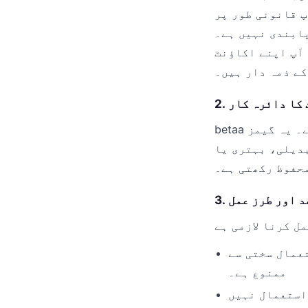
پ قانونی طور پر
پابندی نہیں ہے۔
 آپ اپنے اکاؤنٹ
کے ذمہ دار ہیں۔
ات کا دائرہ کار
betaa ایک آن لائن پلیٹ فارم ہے جو 'بوکر اور کلاسک کارڈ گیمز' فراہم کرتا ہے۔ یہ گیمز
بدیلی، بہتری یا
محفوظ رکھتی ہے۔
عد اور طرز عمل
عمال سختی سے
ممنوع ہے۔
استعمال نہیں