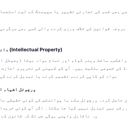
ی بھی قسم کی تجارتی تشہیر یا سپیمنگ کے لیے استعمال
مروجہ قوانین کی خلاف ورزی کرنے والی کسی بھی سرگرمی
4. دانشورانہ ملکیت (Intellectual Property)
 کی خصوصی ملکیت ہیں۔ آپ کو کمپنی کی تحریری اجازت 
مواد کو کاپی کرنے، تقسیم کرنے یا تبدیل کرنے کی
5. ورچوئل اشیاء 
 حاصل کردہ ورچوئل سکے یا پوائنٹس کی کوئی حقیقی ما
رقم میں تبدیل نہیں کیا جا سکتا۔ اگر آپ کوئی خریدا
وہ ناقابل واپسی ہوگی جب تک کہ قانون کے ت