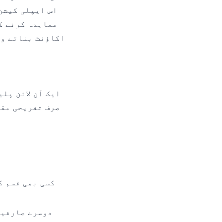
اس ایپلی کیشن 
معاہدہ کرنے ک
اکاؤنٹ بناتے وق
صرف تفریحی مقا
کسی بھی قسم ک
دوسرے صارفین