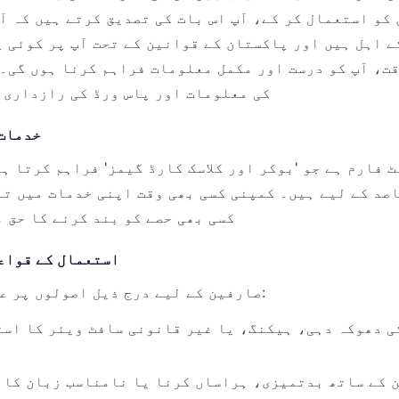
کو استعمال کر کے، آپ اس بات کی تصدیق کرتے ہیں کہ آ
ے اہل ہیں اور پاکستان کے قوانین کے تحت آپ پر کوئی 
ت، آپ کو درست اور مکمل معلومات فراہم کرنا ہوں گی۔
کی معلومات اور پاس ورڈ کی رازداری 
2. خدم
صد کے لیے ہیں۔ کمپنی کسی بھی وقت اپنی خدمات میں ت
کسی بھی حصے کو بند کرنے کا حق 
3. استعمال کے قوا
صارفین کے لیے درج ذیل اصولوں پر عمل کرنا لازمی ہے:
ی دھوکہ دہی، ہیکنگ، یا غیر قانونی سافٹ ویئر کا است
 کے ساتھ بدتمیزی، ہراساں کرنا یا نامناسب زبان کا 