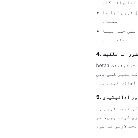
کیا جائے گا۔
 نہیں کیا جا
سکتا۔
 میں حصہ لینا
ممنوع ہے۔
betaa برانڈ، لوگو، گرافکس، سافٹ ویئر کوڈ، اور تمام مواد بیٹا ڈیجیٹل انٹرٹینمنٹ
کے بغیر کسی بھی
 اجازت نہیں ہے۔
اور ادائیگیاں
لی قیمت نہیں ہے
ری کرتے ہیں، تو
حت لازمی نہ ہو۔