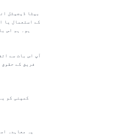
بیٹا ڈیجیٹل انٹ
ہو۔ ہم اس با
آپ اس بات سے اتف
فریق کے حقوق 
کمپنی کو یہ 
یہ معاہدہ اسل